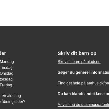
der
Skriv dit barn op
0 Mandag
Skriv dit barn på pladsen
 Tirsdag
Søger du generel informati
0 Onsdag
 torsdag
Find det hele på aarhus.dk/p
 Fredag
Du kan blandt andet læse o
r en afdeling
 åbningstider?
Anvisning og pasningsgaranti