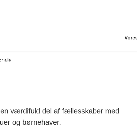
Vores
or alle
e
r en værdifuld del af fællesskaber med
tuer og børnehaver.