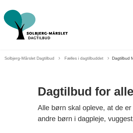
Tilbage til
Solbjerg-Mårslet Dagtilbud
Fælles i dagtilbuddet
Dagtilbud f
Dagtilbud for all
Alle børn skal opleve, at de e
andre børn i dagpleje, vugges