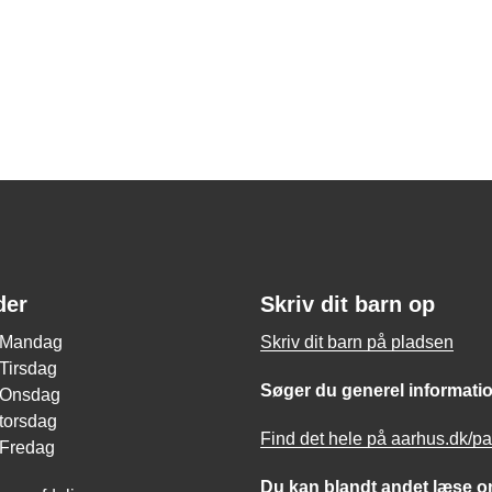
der
Skriv dit barn op
0 Mandag
Skriv dit barn på pladsen
 Tirsdag
Søger du generel informati
0 Onsdag
 torsdag
Find det hele på aarhus.dk/p
 Fredag
Du kan blandt andet læse o