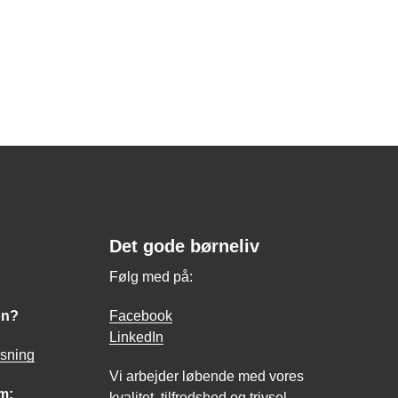
Det gode børneliv
Følg med på:
on?
Facebook
LinkedIn
asning
Vi arbejder løbende med vores
m:
kvalitet, tilfredshed og trivsel.