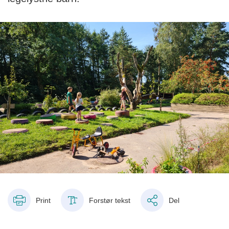
Print
Forstør tekst
Del