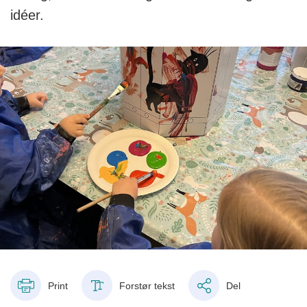
idéer.
Print
Forstør tekst
Del